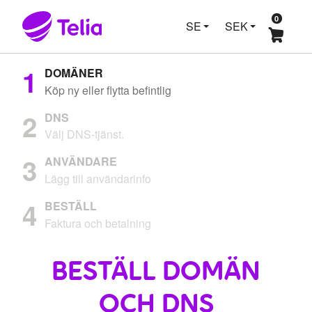
0
SE
SEK
1
DOMÄNER
Köp ny eller flytta befintlig
2
DNS
Välj DNS-tjänst.
3
ANVÄNDARE
Lägg till användarinfo
4
BESTÄLL
Faktura och betalning
BESTÄLL DOMÄN
OCH DNS